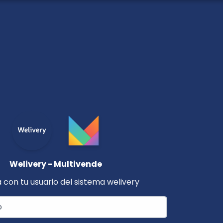
Welivery - Multivende
 con tu usuario del sistema welivery
s de respuesta