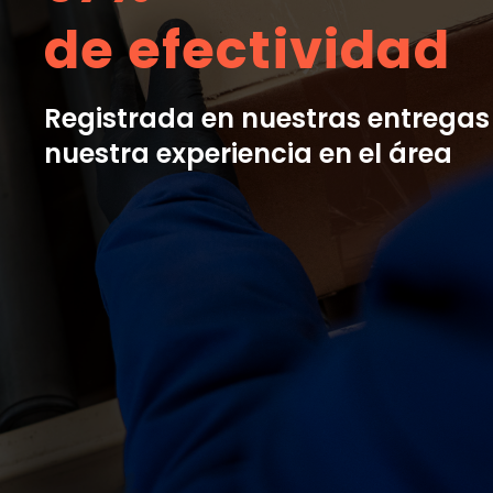
de efectividad
Registrada en nuestras entregas
nuestra experiencia en el área